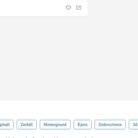
phalt
Zerfall
Hintergrund
Epos
Gebrochene
3d