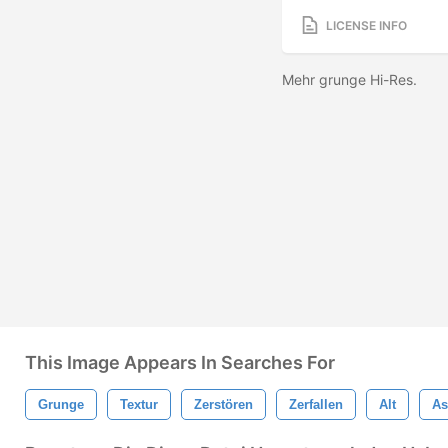
LICENSE INFO
Mehr grunge Hi-Res.
This Image Appears In Searches For
Grunge
Textur
Zerstören
Zerfallen
Alt
As