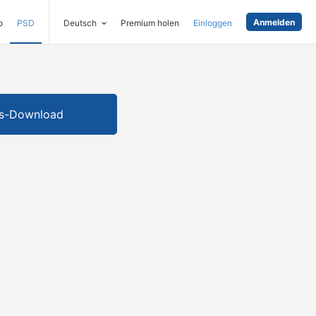
Anmelden
o
PSD
Deutsch
Premium holen
Einloggen
is-Download