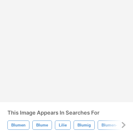
This Image Appears In Searches For
Blumen
Blume
Lilie
Blumig
Blumen-
Na