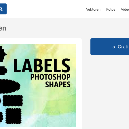
Vektoren
Fotos
Vide
en
Grat