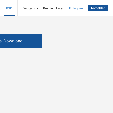
Anmelden
o
PSD
Deutsch
Premium holen
Einloggen
is-Download