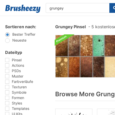
Sortieren nach:
Grungey Pinsel
-
5 kostenlose
Bester Treffer
Neueste
Dateityp
Pinsel
Actions
PSDs
Muster
Farbverläufe
Texturen
Symbole
Browse More Grunge
Formen
Styles
Templates
Ui Kits