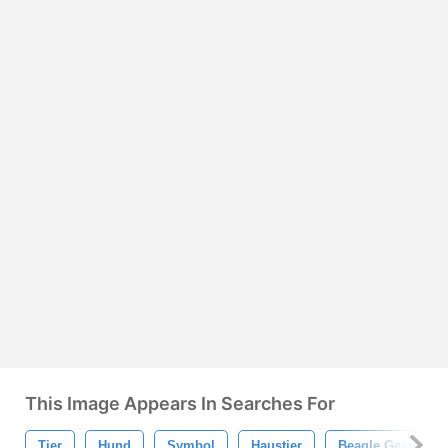
This Image Appears In Searches For
Tier
Hund
Symbol
Haustier
Beagle Gesicht