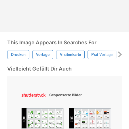
This Image Appears In Searches For
Drucken
Vorlage
Visitenkarte
Psd Vorlage
Vo
Vielleicht Gefällt Dir Auch
Gesponserte Bilder