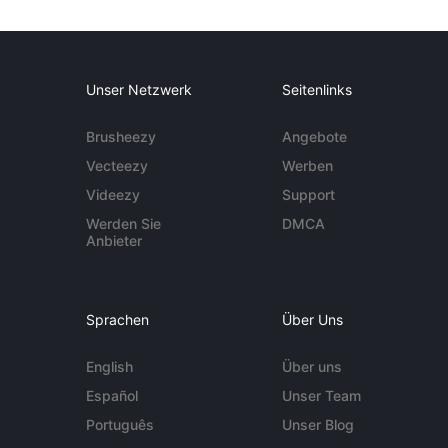
Unser Netzwerk
Seitenlinks
Brusheezy
Angebote
Vecteezy
Werben
Videezy
Support
Werden Sie
DMCA
Anbieter
Sprachen
Über Uns
English
Über uns
Español
Unser Team
Português
Unser Blog