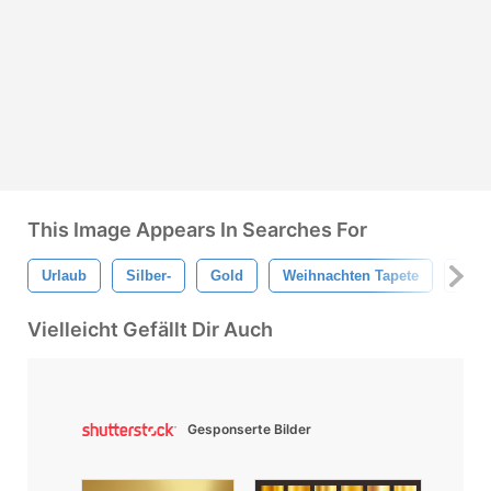
This Image Appears In Searches For
Urlaub
Silber-
Gold
Weihnachten Tapete
Urla
Vielleicht Gefällt Dir Auch
Gesponserte Bilder