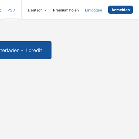
Anmelden
o
PSD
Deutsch
Premium holen
Einloggen
terladen - 1 credit