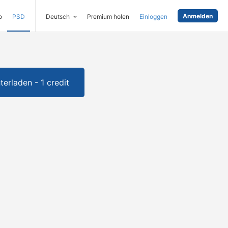
Anmelden
o
PSD
Deutsch
Premium holen
Einloggen
terladen - 1 credit