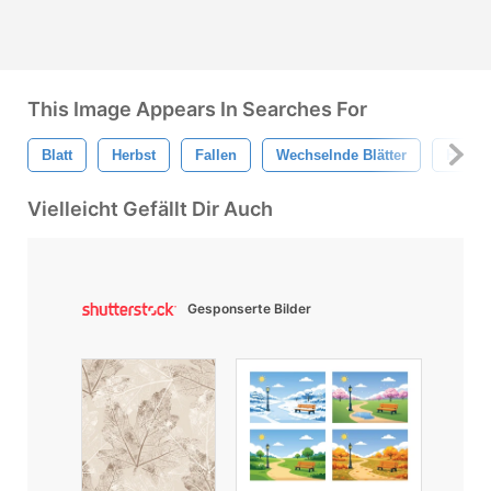
This Image Appears In Searches For
Blatt
Herbst
Fallen
Wechselnde Blätter
Herbs
Vielleicht Gefällt Dir Auch
Gesponserte Bilder