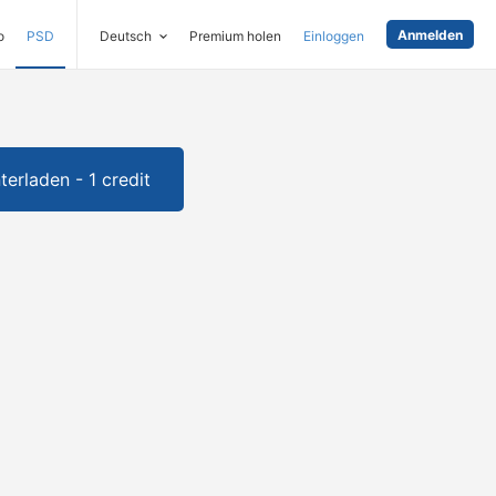
Anmelden
o
PSD
Deutsch
Premium holen
Einloggen
terladen - 1 credit