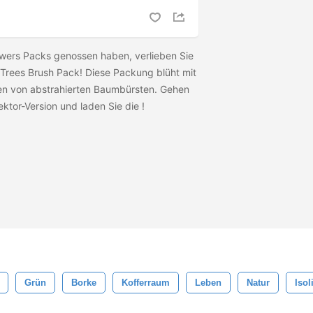
owers Packs genossen haben, verlieben Sie
d Trees Brush Pack! Diese Packung blüht mit
en von abstrahierten Baumbürsten. Gehen
ektor-Version und laden Sie die
!
Grün
Borke
Kofferraum
Leben
Natur
Isol