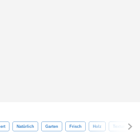
iert
Natürlich
Garten
Frisch
Holz
Textur
M