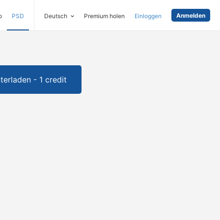
Anmelden
o
PSD
Deutsch
Premium holen
Einloggen
terladen - 1 credit