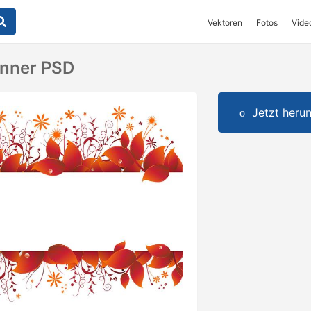
Vektoren
Fotos
Vide
anner PSD
Jetzt herun