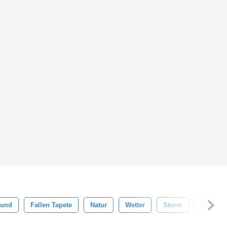
rund
Fallen Tapete
Natur
Wetter
Sturm
Weiß