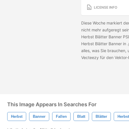
LICENSE INFO
Diese Woche markiert de
nicht mehr aufgeregt sei
Herbst Blätter Banner PSD
Herbst Blätter Banner in 
alles, was Sie brauchen,
Vecteezy für den Vektor
This Image Appears In Searches For
Herbst
Banner
Fallen
Blatt
Blätter
Herbst