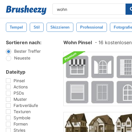
Tempel
Stil
Skizzieren
Professional
Fotografi
Sortieren nach:
Wohn Pinsel
-
16 kostenlosen 
Bester Treffer
Neueste
Dateityp
Pinsel
Actions
PSDs
Muster
Farbverläufe
Texturen
Symbole
Formen
Styles