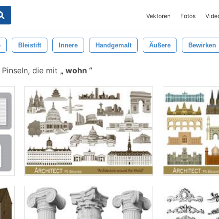
Vektoren
Fotos
Vide
e
Bleistift
Innere
Handgemalt
Äußere
Bewirken
Pinseln, die mit
wohn