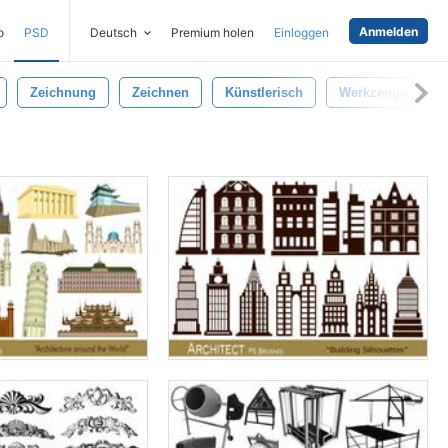
Anmelden
o
PSD
Deutsch
Premium holen
Einloggen
Zeichnung
Zeichnen
Künstlerisch
Werkzeuge