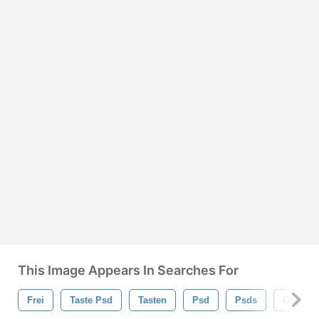
This Image Appears In Searches For
Frei
Taste Psd
Tasten
Psd
Psds
Glänzen