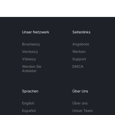
Unser Netzwerk
Seitenlinks
Brusheezy
Angebote
Vecteezy
Werben
Videezy
Support
Werden Sie
DMCA
Anbieter
Sprachen
Über Uns
English
Über uns
Español
Unser Team