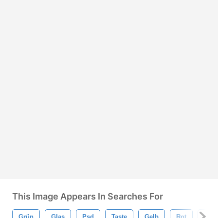
This Image Appears In Searches For
Grün
Glas
Psd
Taste
Gelb
Rot
Isoli