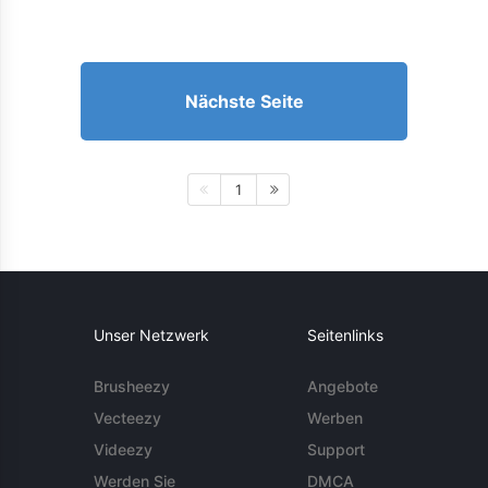
Nächste Seite
1
Unser Netzwerk
Seitenlinks
Brusheezy
Angebote
Vecteezy
Werben
Videezy
Support
Werden Sie
DMCA