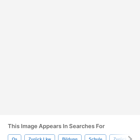
This Image Appears In Searches For
Os
Zurück Lkw
Bildung
Schule
Zurück Zur S