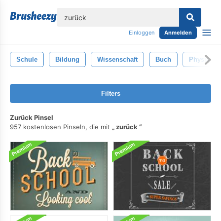
lose
Einloggen
Anmelden
Schule
Bildung
Wissenschaft
Buch
Physik
Filters
Zurück Pinsel
957 kostenlosen Pinseln, die mit
zurück