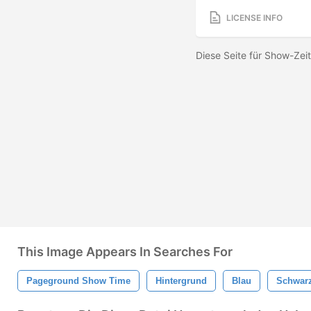
LICENSE INFO
Diese Seite für Show-Zei
This Image Appears In Searches For
Pageground Show Time
Hintergrund
Blau
Schwar