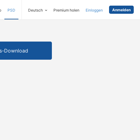
Anmelden
o
PSD
Deutsch
Premium holen
Einloggen
is-Download