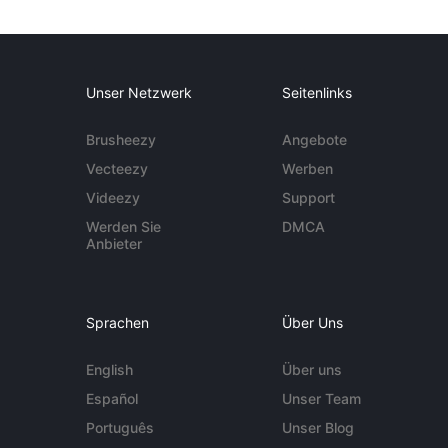
Unser Netzwerk
Seitenlinks
Brusheezy
Angebote
Vecteezy
Werben
Videezy
Support
Werden Sie
DMCA
Anbieter
Sprachen
Über Uns
English
Über uns
Español
Unser Team
Português
Unser Blog