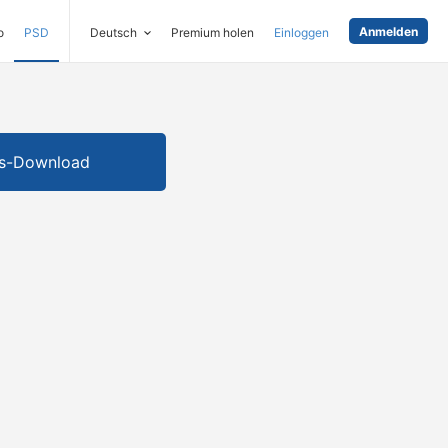
Anmelden
o
PSD
Deutsch
Premium holen
Einloggen
is-Download