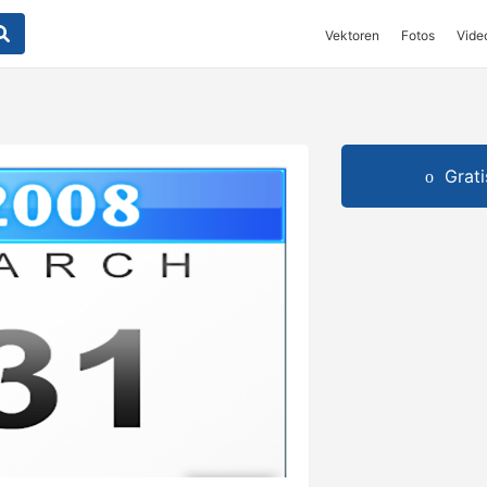
Vektoren
Fotos
Vide
Grat