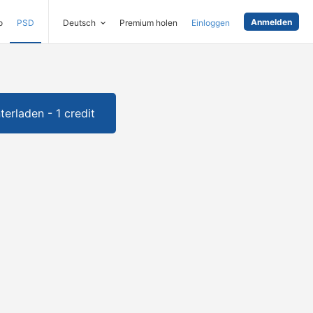
Anmelden
o
PSD
Deutsch
Premium holen
Einloggen
terladen - 1 credit