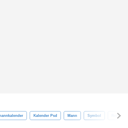
annkalender
Kalender Psd
Mann
Symbol
Retro