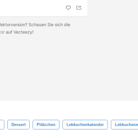
Vektorversion? Schauen Sie sich die
tor
auf Vecteezy!
n
Dessert
Plätzchen
Lebkuchenkalender
Lebkuchenm