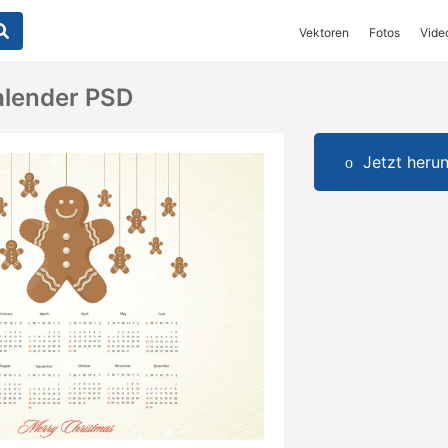
Vektoren
Fotos
Vide
lender PSD
Jetzt herun