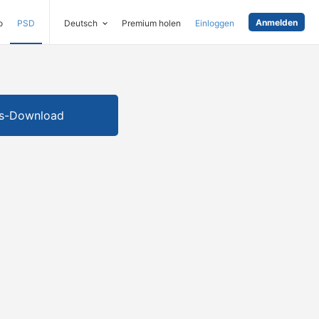
Anmelden
o
PSD
Deutsch
Premium holen
Einloggen
is-Download