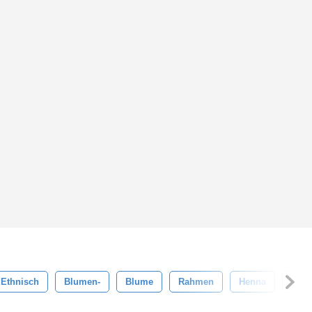
Ethnisch
Blumen-
Blume
Rahmen
Henna
Medi