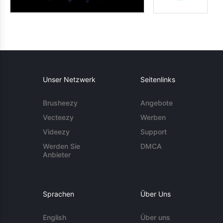
Unser Netzwerk
Seitenlinks
Brusheezy
Angebote
Vecteezy
Werben
Videezy
Support
Werden Sie
DMCA
Anbieter
Sprachen
Über Uns
English
Über uns