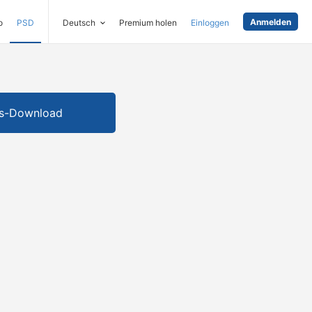
Anmelden
o
PSD
Deutsch
Premium holen
Einloggen
is-Download