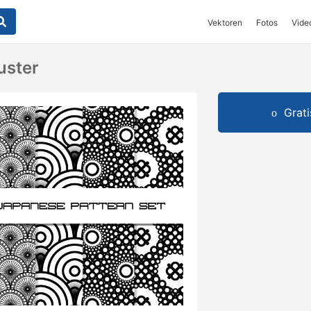
Vektoren
Fotos
Vide
uster
Grat