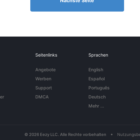
Nächste Seite
Seitenlinks
Sprachen
Angebote
English
Werben
Español
Support
Português
er
DMCA
Deutsch
Mehr ...
•
© 2026 Eezy LLC. Alle Rechte vorbehalten
Nutzungsb