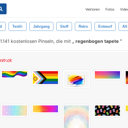
Vektoren
Fotos
Vide
d
Textil-
Jahrgang
Stoff
Retro
Entwurf
Alt
1.141 kostenlosen Pinseln, die mit
regenbogen tapete