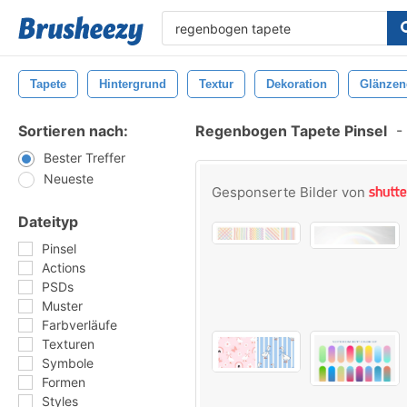
Tapete
Hintergrund
Textur
Dekoration
Glänzen
Sortieren nach:
Regenbogen Tapete Pinsel
-
Bester Treffer
Neueste
Gesponserte Bilder von
Dateityp
Pinsel
Actions
PSDs
Muster
Farbverläufe
Texturen
Symbole
Formen
Styles