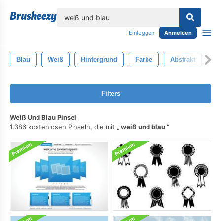
lose
Einloggen
Anmelden
Blau
Weiß
Hintergrund
Farbe
Abstrakt
He
Filters
Weiß Und Blau Pinsel
1.386 kostenlosen Pinseln, die mit
weiß und blau