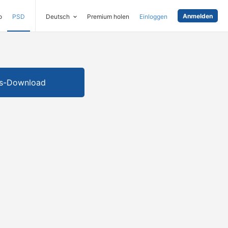
Anmelden
o
PSD
Deutsch
Premium holen
Einloggen
is-Download