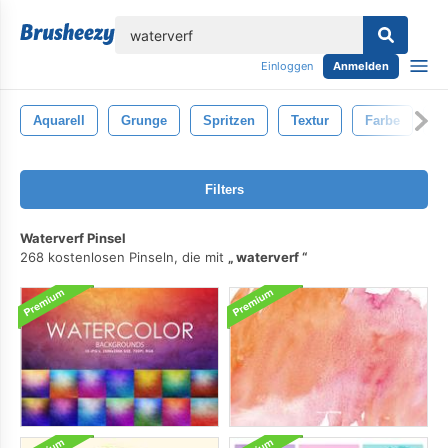
lose
Einloggen
Anmelden
Aquarell
Grunge
Spritzen
Textur
Farbe
S
Filters
Waterverf Pinsel
268 kostenlosen Pinseln, die mit
waterverf