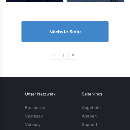
Nächste Seite
1
Unser Netzwerk
Seitenlinks
Brusheezy
Angebote
Vecteezy
Werben
Videezy
Support