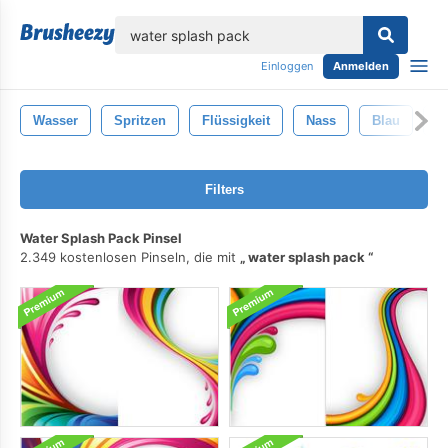
lose
Einloggen
Anmelden
Wasser
Spritzen
Flüssigkeit
Nass
Blau
F
Filters
Water Splash Pack Pinsel
2.349 kostenlosen Pinseln, die mit
water splash pack