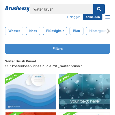
lose
Einloggen
Anmelden
Wasser
Nass
Flüssigkeit
Blau
Hintergrund
Filters
Water Brush Pinsel
557 kostenlosen Pinseln, die mit
water brush