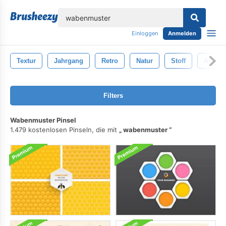
lose
Einloggen
Anmelden
Textur
Jahrgang
Retro
Natur
Stoff
Alt
Filters
Wabenmuster Pinsel
1.479 kostenlosen Pinseln, die mit
wabenmuster