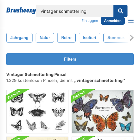
lose
Einloggen
Anmelden
Jahrgang
Natur
Retro
Isoliert
Sommer-
B
Filters
Vintager Schmetterling Pinsel
1.329 kostenlosen Pinseln, die mit
vintager schmetterling