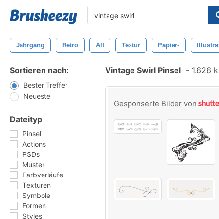
Jahrgang
Retro
Alt
Textur
Papier-
Illustra
Sortieren nach:
Vintage Swirl Pinsel
-
1.626 k
Bester Treffer
Neueste
Gesponserte Bilder von
Dateityp
Pinsel
Actions
PSDs
Muster
Farbverläufe
Texturen
Symbole
Formen
Styles