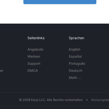
Seitenlinks
Sprachen
Angebote
English
Werben
Español
Support
Português
er
DMCA
Deutsch
Mehr ...
•
© 2026 Eezy LLC. Alle Rechte vorbehalten
Nutzungsb