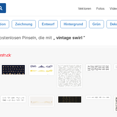
Vektoren
Fotos
Vide
tion
Zeichnung
Entwurf
Hintergrund
Grün
Deko
ostenlosen Pinseln, die mit
vintage swirl