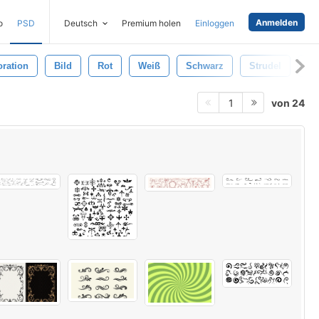
Anmelden
o
PSD
Deutsch
Premium holen
Einloggen
ration
Bild
Rot
Weiß
Schwarz
Strudel
Vi
von 24
1