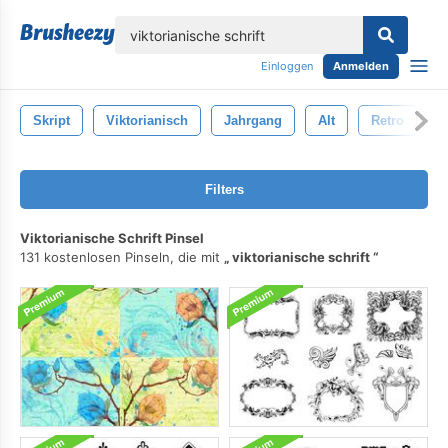
lose
Einloggen
Anmelden
Skript
Viktorianisch
Jahrgang
Alt
Retro
S
Filters
Viktorianische Schrift Pinsel
131 kostenlosen Pinseln, die mit
viktorianische schrift