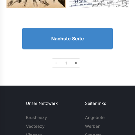
Nächste Seite
1
Unser Netzwerk
Seitenlinks
Brusheezy
Angebote
Vecteezy
Werben
Videezy
Support