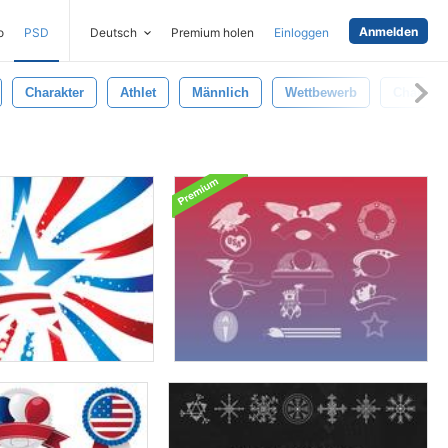
Anmelden
o
PSD
Deutsch
Premium holen
Einloggen
Charakter
Athlet
Männlich
Wettbewerb
Champi