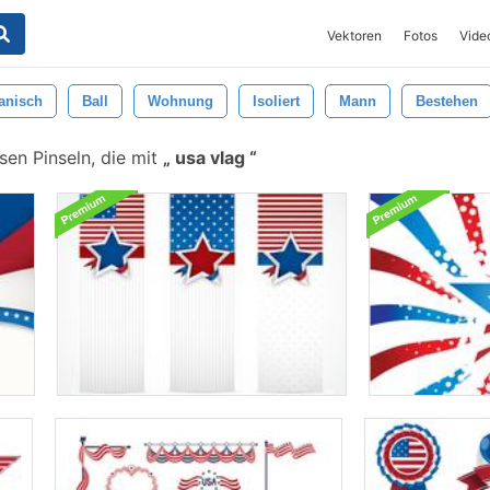
Vektoren
Fotos
Vide
anisch
Ball
Wohnung
Isoliert
Mann
Bestehen
en Pinseln, die mit
usa vlag