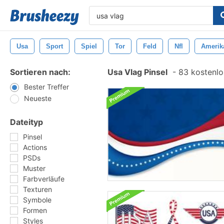
Usa
Sport
Spiel
Tor
Feld
Nfl
Amerik
Sortieren nach:
Usa Vlag Pinsel
-
83 kostenlos
Bester Treffer
Neueste
Dateityp
Pinsel
Actions
PSDs
Muster
Farbverläufe
Texturen
Symbole
Formen
Styles