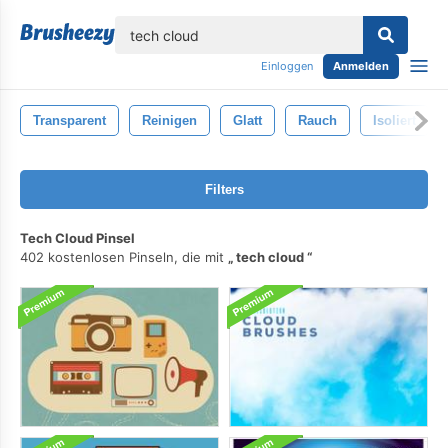
lose
Einloggen
Anmelden
Transparent
Reinigen
Glatt
Rauch
Isoliert
Filters
Tech Cloud Pinsel
402 kostenlosen Pinseln, die mit
tech cloud