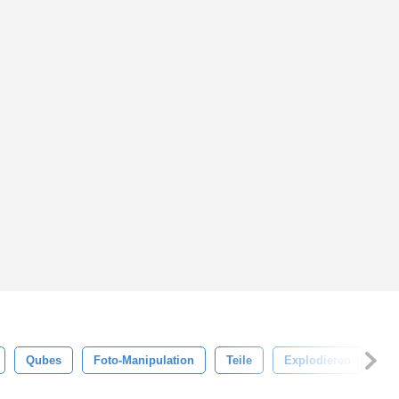
Qubes
Foto-Manipulation
Teile
Explodieren
Si