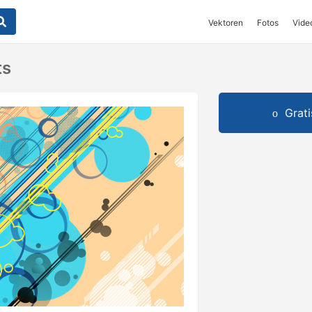
Vektoren
Fotos
Vide
ts
Grat