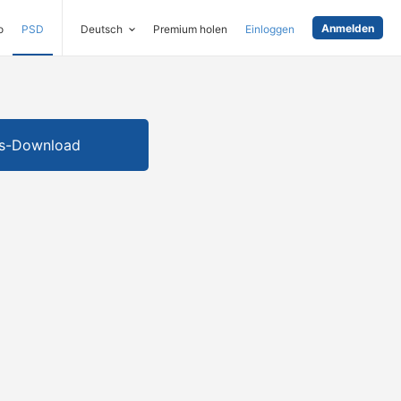
Anmelden
o
PSD
Deutsch
Premium holen
Einloggen
is-Download