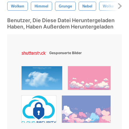
Wolken
Himmel
Grunge
Nebel
Wolke
Ra
Benutzer, Die Diese Datei Heruntergeladen
Haben, Haben Außerdem Heruntergeladen
Gesponserte Bilder