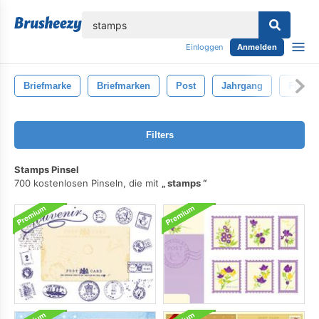
lose
Einloggen
Anmelden
Briefmarke
Briefmarken
Post
Jahrgang
Fußbal
Filters
Stamps Pinsel
700 kostenlosen Pinseln, die mit
stamps