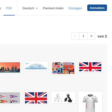
Anmelden
o
PSD
Deutsch
Premium holen
Einloggen
von 2
1