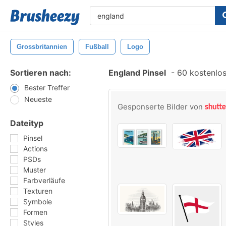
Grossbritannien
Fußball
Logo
Sortieren nach:
England Pinsel
-
60 kostenlos
Bester Treffer
Neueste
Gesponserte Bilder von
Dateityp
Pinsel
Actions
PSDs
Muster
Farbverläufe
Texturen
Symbole
Formen
Styles