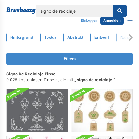
lose
Einloggen
Anmelden
Hintergrund
Textur
Abstrakt
Entwurf
Nahansic
Filters
Signo De Reciclaje Pinsel
9.025 kostenlosen Pinseln, die mit
signo de reciclaje