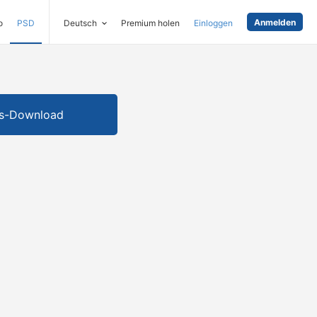
Anmelden
o
PSD
Deutsch
Premium holen
Einloggen
is-Download