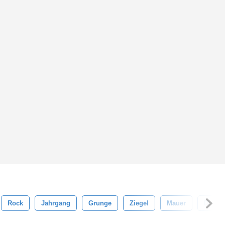
Rock
Jahrgang
Grunge
Ziegel
Mauer
Draus