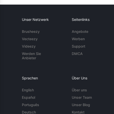
Unser Netzwerk
Seitenlinks
Brusheezy
Angebote
Vecteezy
Werben
Videezy
Support
Werden Sie
DMCA
Anbieter
Sprachen
Über Uns
English
Über uns
Español
Unser Team
Português
Unser Blog
Deutsch
Kontakt