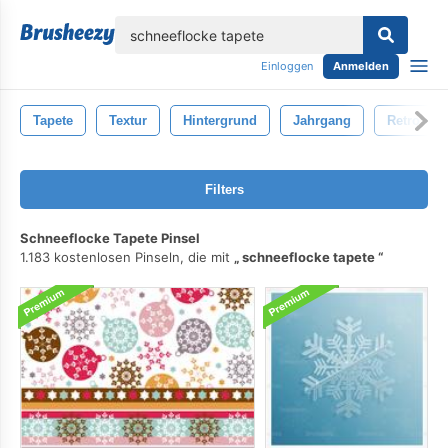
lose
Einloggen
Anmelden
Tapete
Textur
Hintergrund
Jahrgang
Retro
Filters
Schneeflocke Tapete Pinsel
1.183 kostenlosen Pinseln, die mit
schneeflocke tapete