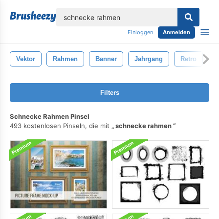
lose
Einloggen
Anmelden
Vektor
Rahmen
Banner
Jahrgang
Retro
K
Filters
Schnecke Rahmen Pinsel
493 kostenlosen Pinseln, die mit
schnecke rahmen