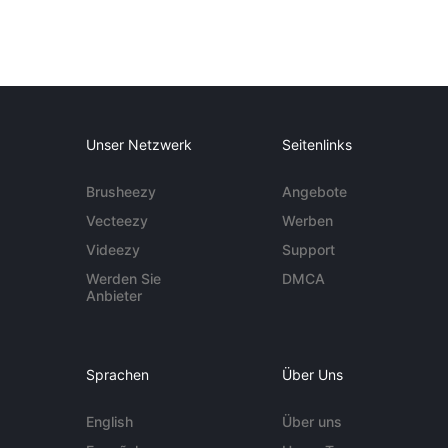
Unser Netzwerk
Seitenlinks
Brusheezy
Angebote
Vecteezy
Werben
Videezy
Support
Werden Sie
DMCA
Anbieter
Sprachen
Über Uns
English
Über uns