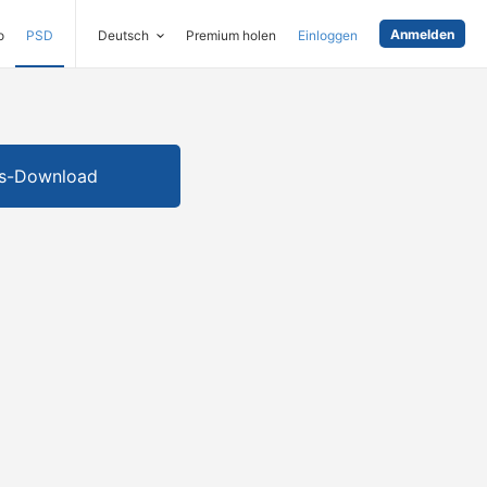
Anmelden
o
PSD
Deutsch
Premium holen
Einloggen
is-Download