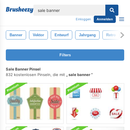
lose
Einloggen
Anmelden
Banner
Vektor
Entwurf
Jahrgang
Retro
B
Filters
Sale Banner Pinsel
832 kostenlosen Pinseln, die mit
sale banner