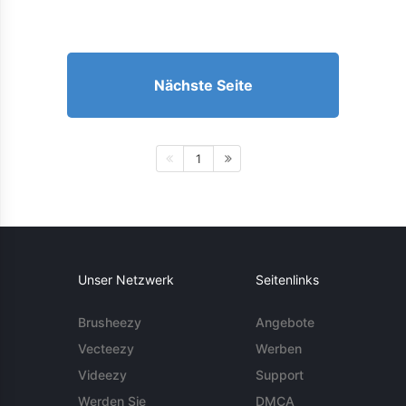
Nächste Seite
1
Unser Netzwerk
Seitenlinks
Brusheezy
Angebote
Vecteezy
Werben
Videezy
Support
Werden Sie
DMCA