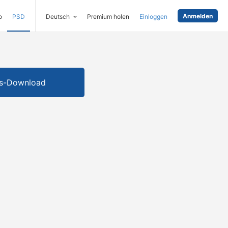
Anmelden
o
PSD
Deutsch
Premium holen
Einloggen
is-Download