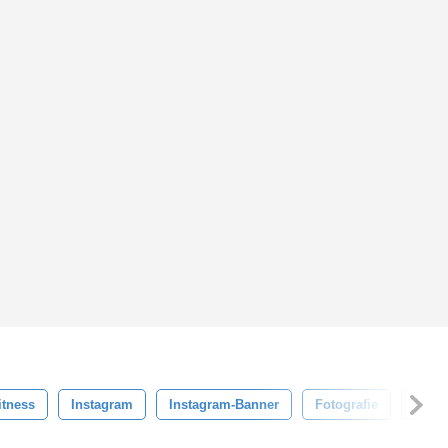
itness
Instagram
Instagram-Banner
Fotografie
Fotog